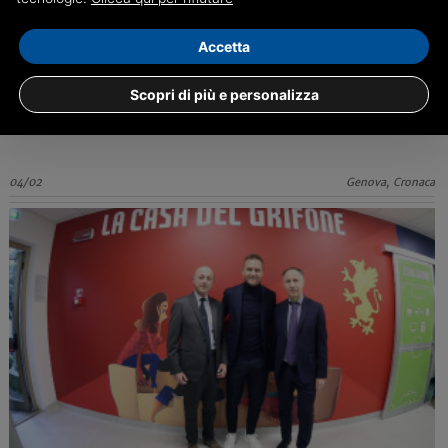
Genova: recuperato in mare il cadavere di una donna
Accetta
Intervento dei Vigili del Fuoco a San Giuliano. Al momento non è nota
Scopri di più e personalizza
l'identità della vittima
04/02
Genova, Cronaca