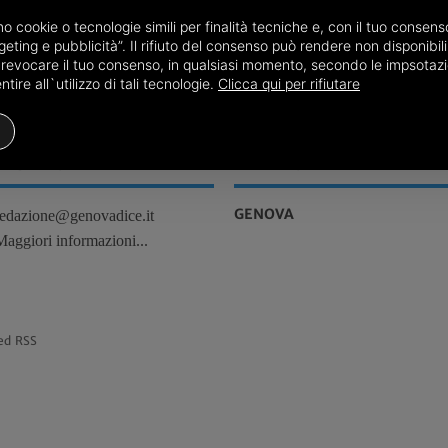
persone
amo cookie o tecnologie simili per finalità tecniche e, con il tuo conse
01/07
Genova, Varie
eting e pubblicità”. Il rifiuto del consenso può rendere non disponibili 
o revocare il tuo consenso, in qualsiasi momento, secondo le impsotazi
ire all`utilizzo di tali tecnologie.
Clicca qui per rifiutare
REDAZIONE
TERRITORI
GENOVA
redazione@genovadice.it
Maggiori informazioni...
ed RSS