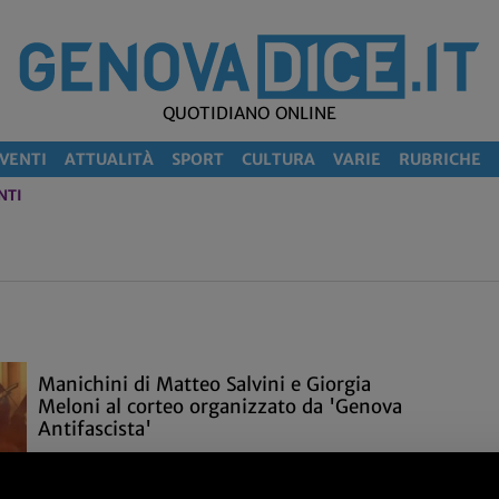
QUOTIDIANO ONLINE
VENTI
ATTUALITÀ
SPORT
CULTURA
VARIE
RUBRICHE
NTI
Manichini di Matteo Salvini e Giorgia
Meloni al corteo organizzato da 'Genova
Antifascista'
I pupazzi sono stati appesi a testa in giù ad aprire
manifestazione, a cui hanno preso parte circa mille