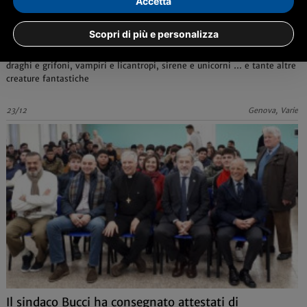
Accetta
Mythos, creature fantastiche tra scienza e leggenda
al Museo Doria
Scopri di più e personalizza
Un viaggio in un mondo straordinario popolato di arpie e centauri,
draghi e grifoni, vampiri e licantropi, sirene e unicorni … e tante altre
creature fantastiche
23/12
Genova, Varie
Il sindaco Bucci ha consegnato attestati di