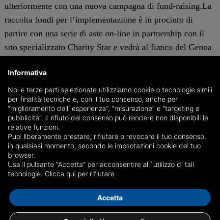
ulteriormente con una nuova campagna di fund-raising.La
raccolta fondi per l’implementazione è in procinto di
partire con una serie di aste on-line in partnership con il
sito specializzato Charity Star e vedrà al fianco del Genoa
il secondo sponsor di maglia, Zentiva, che donerà
Informativa
direttamente coinvolgendo inoltre i propri testimonial in
campo nazionale e sportivo.
Noi e terze parti selezionate utilizziamo cookie o tecnologie simili
per finalità tecniche e, con il tuo consenso, anche per
“miglioramento dell`esperienza”, “misurazione” e “targeting e
L’Istituto Giannina Gaslini e il Genoa Cfc desiderano
pubblicità”. Il rifiuto del consenso può rendere non disponibili le
relative funzioni.
ringraziare quanti, privati o aziende, hanno
Puoi liberamente prestare, rifiutare o revocare il tuo consenso,
generosamente concorso a trasformare in realtà il progetto
in qualsiasi momento, secondo le impsotazioni cookie del tuo
browser.
dell’inaugurazione del Centro, rinnovando l’invito a
Usa il pulsante “Accetta” per acconsentire all`utilizzo di tali
moltiplicare gli sforzi per rendere sempre più funzionale
tecnologie.
Clicca qui per rifiutare
una struttura così importante, per chi vive esperienze di
Accetta
sofferenza e dolore.