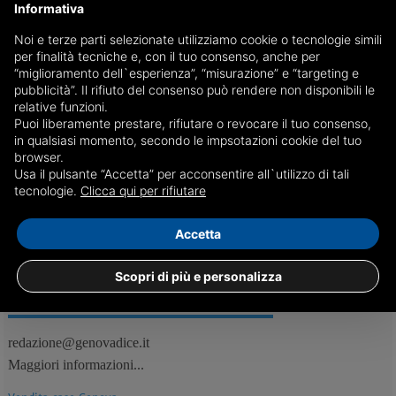
Informativa
Noi e terze parti selezionate utilizziamo cookie o tecnologie simili
Tentano furto in abitazione, ma vengono scoperti
per finalità tecniche e, con il tuo consenso, anche per
da un poliziotto libero dal servizio
“miglioramento dell`esperienza”, “misurazione” e “targeting e
pubblicità”. Il rifiuto del consenso può rendere non disponibili le
Arrestato un cittadino ucraino di 38 anni ed un cittadino georgiano
relative funzioni.
35enne per il reato di tentato furto in abitazione in concorso
Puoi liberamente prestare, rifiutare o revocare il tuo consenso,
in qualsiasi momento, secondo le impsotazioni cookie del tuo
browser.
Usa il pulsante “Accetta” per acconsentire all`utilizzo di tali
08/01
Genova, Cronaca
tecnologie.
Clicca qui per rifiutare
Accetta
Scopri di più e personalizza
REDAZIONE
Feed RSS
redazione@genovadice.it
Maggiori informazioni...