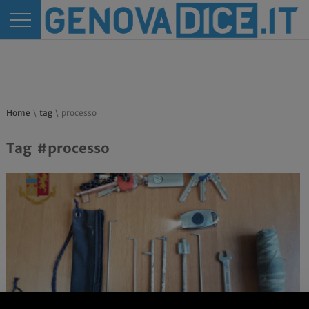
Home
\
tag
\ processo
Tag #processo