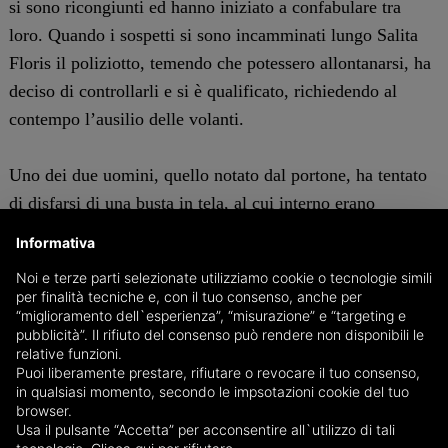
si sono ricongiunti ed hanno iniziato a confabulare tra
loro. Quando i sospetti si sono incamminati lungo Salita
Floris il poliziotto, temendo che potessero allontanarsi, ha
deciso di controllarli e si è qualificato, richiedendo al
contempo l’ausilio delle volanti.
Uno dei due uomini, quello notato dal portone, ha tentato
di disfarsi di una busta in tela, al cui interno erano
custoditi diversi arnesi in metallo di fattura artigianale,
Informativa
adatti a forzare le serrature delle porte ed una chiave
Noi e terze parti selezionate utilizziamo cookie o tecnologie simili
inglese di piccole dimensioni. Ad entrambi sono stati
per finalità tecniche e, con il tuo consenso, anche per
inoltre sequestrati una torcia ed un frangivetro artigianale
“miglioramento dell`esperienza”, “misurazione” e “targeting e
pubblicità”. Il rifiuto del consenso può rendere non disponibili le
e due mazzi di chiavi. Gli operatori hanno altresì
relative funzioni.
riscontrato la presenza di evidenti segni di forzatura sul
Puoi liberamente prestare, rifiutare o revocare il tuo consenso,
in qualsiasi momento, secondo le impsotazioni cookie del tuo
portone dello stabile ed hanno accertato, dalle
browser.
testimonianze raccolte dai residenti, che tali segni non
Usa il pulsante “Accetta” per acconsentire all`utilizzo di tali