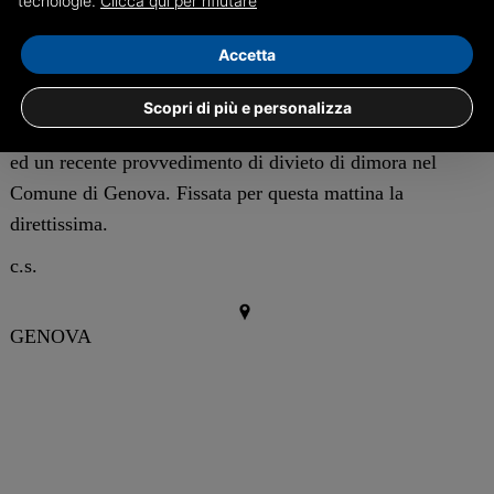
tecnologie.
Clicca qui per rifiutare
erano presenti fino a poco prima dell’intervento.
Accetta
I due uomini, entrambi titolari di permesso di soggiorno,
sono stati condotti in Questura. A carico del 38enne sono
Scopri di più e personalizza
emersi precedenti di polizia per reati contro il patrimonio
ed un recente provvedimento di divieto di dimora nel
Comune di Genova. Fissata per questa mattina la
direttissima.
c.s.
GENOVA