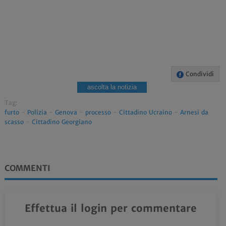
Condividi
ascolta la notizia
Tag:
furto
-
Polizia
-
Genova
-
processo
-
Cittadino Ucraino
-
Arnesi da
scasso
-
Cittadino Georgiano
COMMENTI
Effettua il login per commentare