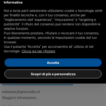
Informativa
Noi e terze parti selezionate utilizziamo cookie o tecnologie simili
Il tri-Capodanno si conclude col botto e conta oltre
per finalità tecniche e, con il tuo consenso, anche per
centomila presenze
“miglioramento dell`esperienza”, “misurazione” e “targeting e
pubblicità”. Il rifiuto del consenso può rendere non disponibili le
In piazza De Ferrari e dintorni, erano in più di 35 mila a cantare
relative funzioni.
insieme a Giusy Ferreri, l’evento clou della serata
Puoi liberamente prestare, rifiutare o revocare il tuo consenso,
in qualsiasi momento, secondo le impsotazioni cookie del tuo
browser.
Usa il pulsante “Accetta” per acconsentire all`utilizzo di tali
07/01
Genova, Curiosità
tecnologie.
Clicca qui per rifiutare
Accetta
Scopri di più e personalizza
REDAZIONE
Feed RSS
redazione@genovadice.it
Maggiori informazioni...