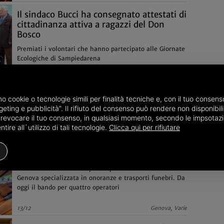
Il sindaco Bucci ha consegnato attestati di
cittadinanza attiva a ragazzi del Don
Bosco
Premiati i volontari che hanno partecipato alle Giornate
Ecologiche di Sampiedarena
20/12
Genova, Curiosità
amo cookie o tecnologie simili per finalità tecniche e, con il tuo conse
eting e pubblicità”. Il rifiuto del consenso può rendere non disponibili 
o revocare il tuo consenso, in qualsiasi momento, secondo le impsotazi
ire all`utilizzo di tali tecnologie.
Clicca qui per rifiutare
Genova, ASEF cerca personale da inserire
in organico
Assunzioni nell’azienda partecipata del Comune di
Genova specializzata in onoranze e trasporti funebri. Da
oggi il bando per quattro operatori
13/12
Genova, Varie