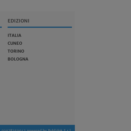
EDIZIONI
ITALIA
CUNEO
TORINO
BOLOGNA
A 03978350043 powered by
Publidok S.r.l.