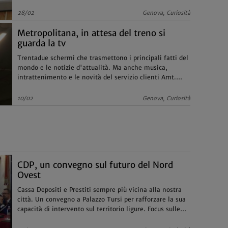
28/02
Genova, Curiosità
Metropolitana, in attesa del treno si
guarda la tv
Trentadue schermi che trasmettono i principali fatti del
mondo e le notizie d'attualità. Ma anche musica,
intrattenimento e le novità del servizio clienti Amt.
Sempre in primo piano i tempi di arrivo e di partenza
dei treni
10/02
Genova, Curiosità
CDP, un convegno sul futuro del Nord
Ovest
Cassa Depositi e Prestiti sempre più vicina alla nostra
città. Un convegno a Palazzo Tursi per rafforzare la sua
capacità di intervento sul territorio ligure. Focus sulle
potenzialità del Nord Ovest