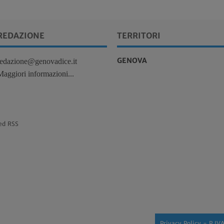
REDAZIONE
TERRITORI
GENOVA
redazione@genovadice.it
Maggiori informazioni...
ed RSS
Privacy Policy
- P.IV