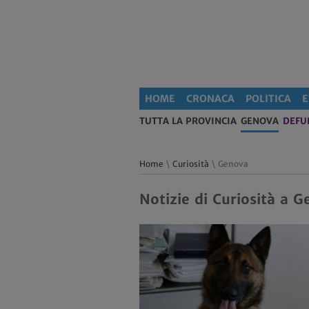
HOME
CRONACA
POLITICA
E
TUTTA LA PROVINCIA
GENOVA
DEFU
Home
\
Curiosità
\ Genova
Notizie di Curiosità a 