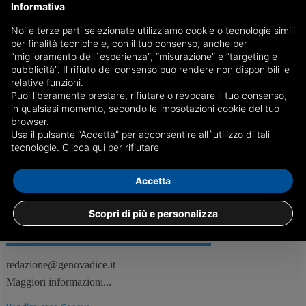
Informativa
Noi e terze parti selezionate utilizziamo cookie o tecnologie simili
Il tri-Capodanno si conclude col botto e conta oltre
per finalità tecniche e, con il tuo consenso, anche per
centomila presenze
“miglioramento dell`esperienza”, “misurazione” e “targeting e
pubblicità”. Il rifiuto del consenso può rendere non disponibili le
In piazza De Ferrari e dintorni, erano in più di 35 mila a cantare
relative funzioni.
insieme a Giusy Ferreri, l’evento clou della serata
Puoi liberamente prestare, rifiutare o revocare il tuo consenso,
in qualsiasi momento, secondo le impsotazioni cookie del tuo
browser.
Usa il pulsante “Accetta” per acconsentire all`utilizzo di tali
07/01
Genova, Curiosità
tecnologie.
Clicca qui per rifiutare
Accetta
Scopri di più e personalizza
REDAZIONE
Feed RSS
redazione@genovadice.it
Maggiori informazioni...