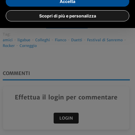
Accetta
Scopri di più e personalizza
Condividi
ascolta la notizia
Tag:
amici
-
ligabue
-
Colleghi
-
Fianco
-
Duetti
-
Festival di Sanremo
-
Rocker
-
Correggio
COMMENTI
Effettua il login per commentare
LOGIN