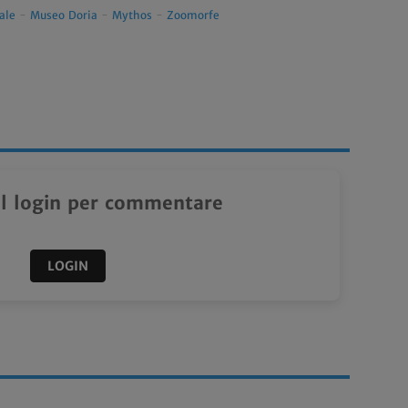
ale
-
Museo Doria
-
Mythos
-
Zoomorfe
il login per commentare
LOGIN