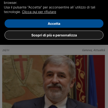
browser.
Usa il pulsante “Accetta” per acconsentire all`utilizzo di tali
tecnologie.
Clicca qui per rifiutare
Super 'Black Friday' per una giovane ladra
Accetta
Arrestata una 19enne genovese incensurata, per furto aggravato,
denunciandola altresì
Scopri di più e personalizza
26/11
Genova, Attualità