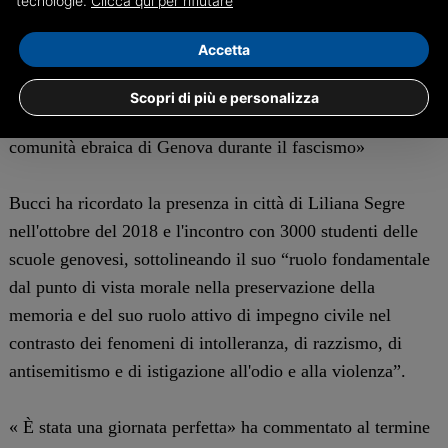
tecnologie.
Clicca qui per rifiutare
conoscenza e crescita per le giovani generazioni". E la
commozione ha stretto la gola del Sindaco Marco Bucci
Accetta
che, a fianco di Piero Dello Strologo, ha voluto,
approfittando di questa importante occasione chiedere
Scopri di più e personalizza
«scusa a nome di tutta Genova per la persecuzione della
comunità ebraica di Genova durante il fascismo»
Bucci ha ricordato la presenza in città di Liliana Segre
nell'ottobre del 2018 e l'incontro con 3000 studenti delle
scuole genovesi, sottolineando il suo “ruolo fondamentale
dal punto di vista morale nella preservazione della
memoria e del suo ruolo attivo di impegno civile nel
contrasto dei fenomeni di intolleranza, di razzismo, di
antisemitismo e di istigazione all'odio e alla violenza”.
« È stata una giornata perfetta» ha commentato al termine