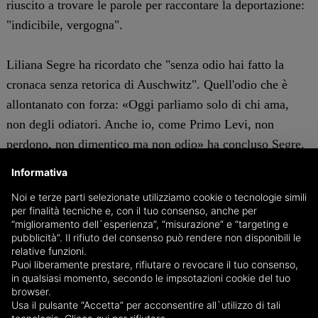
riuscito a trovare le parole per raccontare la deportazione:
"indicibile, vergogna".
Liliana Segre ha ricordato che "senza odio hai fatto la
cronaca senza retorica di Auschwitz". Quell'odio che è
allontanato con forza: «Oggi parliamo solo di chi ama,
non degli odiatori. Anche io, come Primo Levi, non
perdono, non dimentico ma non odio» ha concluso Segre.
Informativa
Poi la cerimonia del conferimento della cittadinanza
Noi e terze parti selezionate utilizziamo cookie o tecnologie simili
onoraria, votata da tutto il consiglio comunale per
per finalità tecniche e, con il tuo consenso, anche per
"esprimere il giusto riconoscimento del valore morale ed
“miglioramento dell`esperienza”, “misurazione” e “targeting e
pubblicità”. Il rifiuto del consenso può rendere non disponibili le
educativo del ruolo che la Senatrice a vita Liliana Segre,
relative funzioni.
autorevole testimone di una pagina oscura della storia del
Puoi liberamente prestare, rifiutare o revocare il tuo consenso,
in qualsiasi momento, secondo le impsotazioni cookie del tuo
secolo scorso, sta svolgendo attraverso una intensa attività
browser.
di conservazione della memoria e di opportunità di
Usa il pulsante “Accetta” per acconsentire all`utilizzo di tali