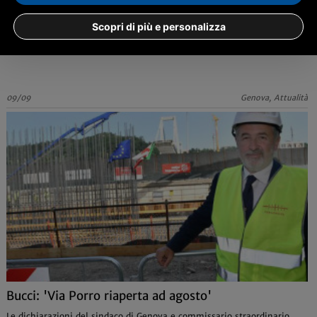
Entro il primo ottobre il primo impalcato del ponte
di Genova
Scopri di più e personalizza
Previsto per mercoledì un primo colloquio telefonico con il ministro
delle Infrastrutture De Micheli
09/09
Genova, Attualità
Bucci: 'Via Porro riaperta ad agosto'
Le dichiarazioni del sindaco di Genova e commissario straordinario