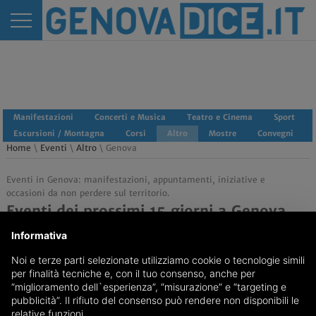
Manifestazioni
Concerti e Musica
Teatro e Cinema
Sport
Escursioni / Montagna
Corsi
Altro
Mostre
Convegni
Home
\
Eventi
\
Altro
\ Genova
Eventi in Genova: manifestazioni, appuntamenti, iniziative e
occasioni da non perdere sul territorio.
Eventi dei prossimi 15 giorni a Genova
Informativa
Noi e terze parti selezionate utilizziamo cookie o tecnologie simili
Nessun Evento presente.
per finalità tecniche e, con il tuo consenso, anche per
“miglioramento dell`esperienza”, “misurazione” e “targeting e
pubblicità”. Il rifiuto del consenso può rendere non disponibili le
relative funzioni.