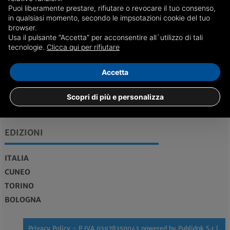
Puoi liberamente prestare, rifiutare o revocare il tuo consenso,
in qualsiasi momento, secondo le impsotazioni cookie del tuo
browser.
Usa il pulsante “Accetta” per acconsentire all`utilizzo di tali
REDAZIONE
Feed RSS
tecnologie.
Clicca qui per rifiutare
redazione@genovadice.it
Accetta
Maggiori informazioni...
Scopri di più e personalizza
Vendita case Genova
EDIZIONI
ITALIA
CUNEO
TORINO
BOLOGNA
Privacy Policy
- P.IVA 03978350043 powered by
Publidok S.r.l.