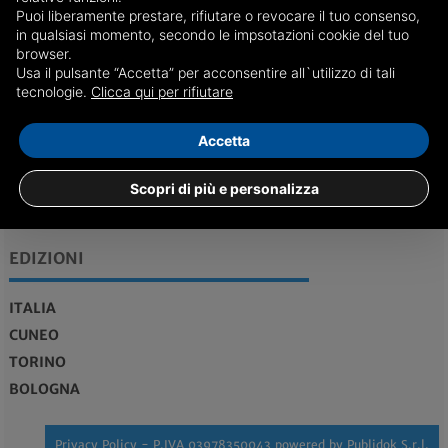
Puoi liberamente prestare, rifiutare o revocare il tuo consenso,
in qualsiasi momento, secondo le impsotazioni cookie del tuo
browser.
Usa il pulsante “Accetta” per acconsentire all`utilizzo di tali
REDAZIONE
Feed RSS
tecnologie.
Clicca qui per rifiutare
redazione@genovadice.it
Accetta
Maggiori informazioni...
Scopri di più e personalizza
Vendita case Genova
EDIZIONI
ITALIA
CUNEO
TORINO
BOLOGNA
Privacy Policy
- P.IVA 03978350043 powered by
Publidok S.r.l.