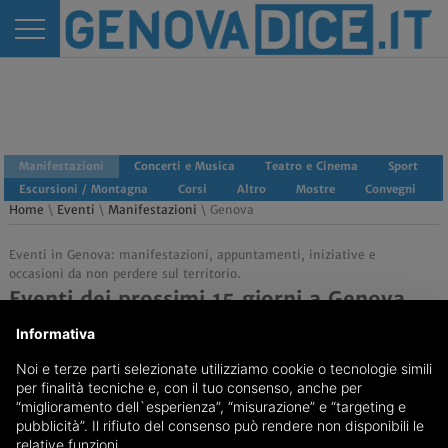
Manifestazioni
Concerti e Musica
Teatro e Cinema
Sport
Escursioni / Montagna
Corsi
Altro
Mostre
Convegni
Home
\
Eventi
\
Manifestazioni
\ Genova
Eventi in Genova: manifestazioni, appuntamenti, iniziative e
occasioni da non perdere sul territorio.
Eventi dei prossimi 15 giorni a Genova
Informativa
Noi e terze parti selezionate utilizziamo cookie o tecnologie simili
Nessun Evento presente.
per finalità tecniche e, con il tuo consenso, anche per
“miglioramento dell`esperienza”, “misurazione” e “targeting e
pubblicità”. Il rifiuto del consenso può rendere non disponibili le
relative funzioni.