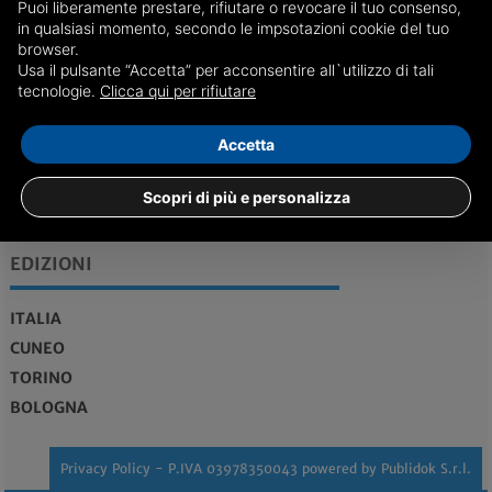
Puoi liberamente prestare, rifiutare o revocare il tuo consenso,
in qualsiasi momento, secondo le impsotazioni cookie del tuo
browser.
Usa il pulsante “Accetta” per acconsentire all`utilizzo di tali
REDAZIONE
Feed RSS
tecnologie.
Clicca qui per rifiutare
redazione@genovadice.it
Accetta
Maggiori informazioni...
Scopri di più e personalizza
Vendita case Genova
EDIZIONI
ITALIA
CUNEO
TORINO
BOLOGNA
Privacy Policy
- P.IVA 03978350043 powered by
Publidok S.r.l.