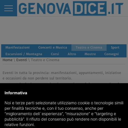
Manifestazioni
Concerti e Musica
Teatro e Cinema
Sport
Escursioni / Montagna
Corsi
Altro
Mostre
Convegni
Home
\
Eventi
\ Teatro e Cinema
Eventi in tutta la provincia: manifestazioni, appuntamenti, iniziative
e occasioni da non perdere sul territorio.
Eventi dei prossimi 15 giorni in provincia
Informativa
di Genova - Teatro e Cinema
Noi e terze parti selezionate utilizziamo cookie o tecnologie simili
per finalità tecniche e, con il tuo consenso, anche per
“miglioramento dell`esperienza”, “misurazione” e “targeting e
pubblicità”. Il rifiuto del consenso può rendere non disponibili le
relative funzioni.