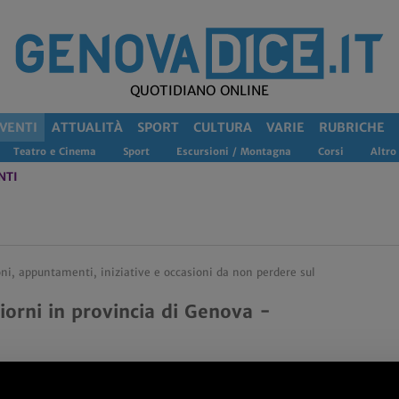
QUOTIDIANO ONLINE
VENTI
ATTUALITÀ
SPORT
CULTURA
VARIE
RUBRICHE
Teatro e Cinema
Sport
Escursioni / Montagna
Corsi
Altro
NTI
oni, appuntamenti, iniziative e occasioni da non perdere sul
iorni in provincia di Genova -