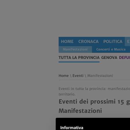
HOME
CRONACA
POLITICA
E
Manifestazioni
Concerti e Musica
TUTTA LA PROVINCIA
GENOVA
DEFU
Home
\
Eventi
\ Manifestazioni
Eventi in tutta la provincia: manifestazi
territorio.
Eventi dei prossimi 15 g
Manifestazioni
Informativa