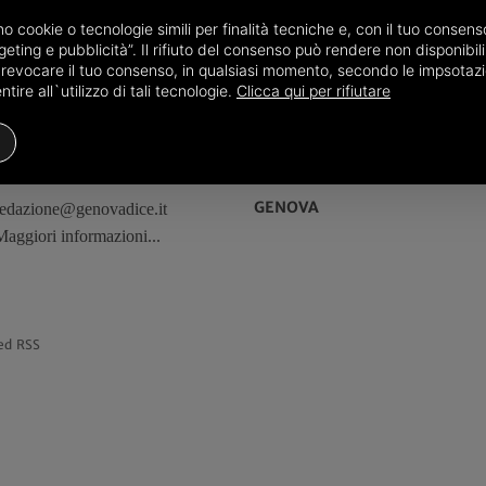
amo cookie o tecnologie simili per finalità tecniche e, con il tuo conse
eting e pubblicità”. Il rifiuto del consenso può rendere non disponibili 
o revocare il tuo consenso, in qualsiasi momento, secondo le impsotazi
ire all`utilizzo di tali tecnologie.
Clicca qui per rifiutare
REDAZIONE
TERRITORI
GENOVA
redazione@genovadice.it
Maggiori informazioni...
ed RSS