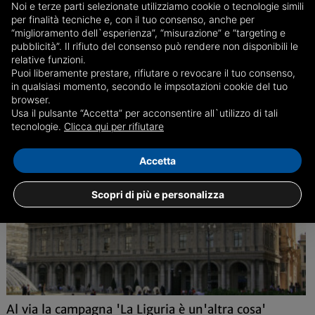
Noi e terze parti selezionate utilizziamo cookie o tecnologie simili
26/04
In migliaia in festa per il 25 aprile a Genova
per finalità tecniche e, con il tuo consenso, anche per
“miglioramento dell`esperienza”, “misurazione” e “targeting e
Bucci: 'Italia libera grazie a chi ha combattuto ed è morto'
pubblicità”. Il rifiuto del consenso può rendere non disponibili le
relative funzioni.
Puoi liberamente prestare, rifiutare o revocare il tuo consenso,
in qualsiasi momento, secondo le impsotazioni cookie del tuo
browser.
Usa il pulsante “Accetta” per acconsentire all`utilizzo di tali
Genova, Attualità
tecnologie.
Clicca qui per rifiutare
Accetta
Scopri di più e personalizza
Al via la campagna 'La Liguria è un'altra cosa'