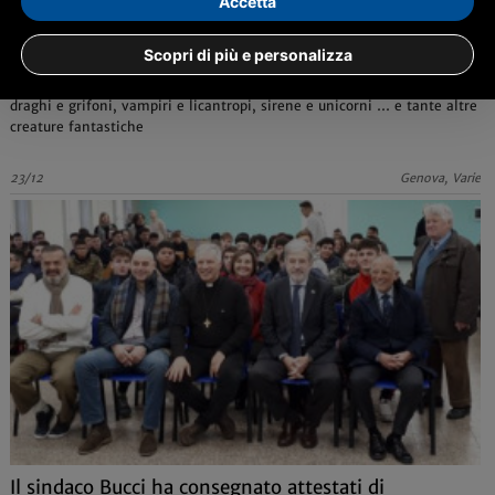
Accetta
Mythos, creature fantastiche tra scienza e leggenda
al Museo Doria
Scopri di più e personalizza
Un viaggio in un mondo straordinario popolato di arpie e centauri,
draghi e grifoni, vampiri e licantropi, sirene e unicorni … e tante altre
creature fantastiche
23/12
Genova, Varie
Il sindaco Bucci ha consegnato attestati di