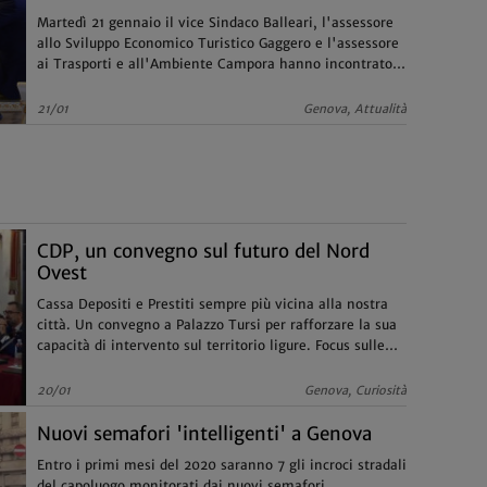
Martedì 21 gennaio il vice Sindaco Balleari, l'assessore
allo Sviluppo Economico Turistico Gaggero e l'assessore
ai Trasporti e all'Ambiente Campora hanno incontrato
una rappresentanza della città spagnola
21/01
Genova, Attualità
CDP, un convegno sul futuro del Nord
Ovest
Cassa Depositi e Prestiti sempre più vicina alla nostra
città. Un convegno a Palazzo Tursi per rafforzare la sua
capacità di intervento sul territorio ligure. Focus sulle
potenzialità del Nord Ovest
20/01
Genova, Curiosità
Nuovi semafori 'intelligenti' a Genova
Entro i primi mesi del 2020 saranno 7 gli incroci stradali
del capoluogo monitorati dai nuovi semafori