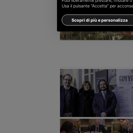
Puoi liberamente prestare, rifiutare 
Usa il pulsante “Accetta” per acconsent
Scopri di più e personalizza