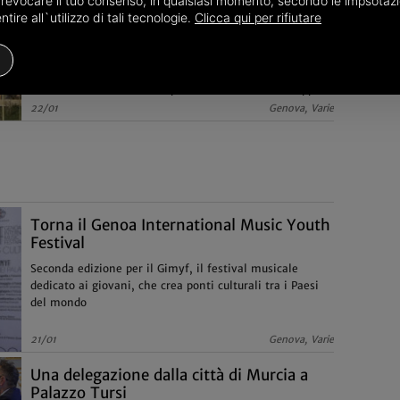
o revocare il tuo consenso, in qualsiasi momento, secondo le impsotazi
Genova cerniera d’Europa ma serve un
ire all`utilizzo di tali tecnologie.
Clicca qui per rifiutare
piano shock per le infrastrutture
Il sindaco Bucci all'assemblea di Confindustria Liguria
intitolata 'Last Call': 'Non solo autostrade e Gronda,
connessioni con il mondo passano anche dal raddoppio
del porto e dalla fibra ottica'
22/01
Genova, Varie
Torna il Genoa International Music Youth
Festival
Seconda edizione per il Gimyf, il festival musicale
dedicato ai giovani, che crea ponti culturali tra i Paesi
del mondo
21/01
Genova, Varie
Una delegazione dalla città di Murcia a
Palazzo Tursi