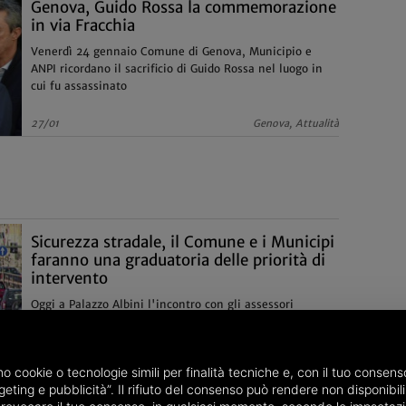
Genova, Guido Rossa la commemorazione
in via Fracchia
Venerdì 24 gennaio Comune di Genova, Municipio e
ANPI ricordano il sacrificio di Guido Rossa nel luogo in
cui fu assassinato
27/01
Genova, Attualità
Sicurezza stradale, il Comune e i Municipi
faranno una graduatoria delle priorità di
intervento
Oggi a Palazzo Albini l'incontro con gli assessori
Campora e Garassino. Da corso Europa a Quarto Alto,
dalle strisce pedonali all'illuminazione: ecco le richieste
dei Municipi
23/01
Genova, Varie
amo cookie o tecnologie simili per finalità tecniche e, con il tuo conse
eting e pubblicità”. Il rifiuto del consenso può rendere non disponibili 
L’ultima chiamata di Confindustria: