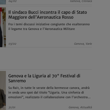
04/02
Genova, Cronaca
Il sindaco Bucci incontra il capo di Stato
Maggiore dell'Aeronautica Rosso
Fra i temi discussi iniziative congiunte che esalteranno
il legame tra Genova e l'Aeronautica Militare
03/02
Genova, Varie
Genova e la Liguria al 70° Festival di
Sanremo
Su Rai1, in tutte le serate della kermesse canora, andrà
in onda uno spot dal titolo “Liguria. Una sinfonia di
emozioni”, realizzato il collaborazione con l'orchestra
del Carlo Felice: un omaggio in musica alla bellezza
ligure
31/01
Genova, Attualità