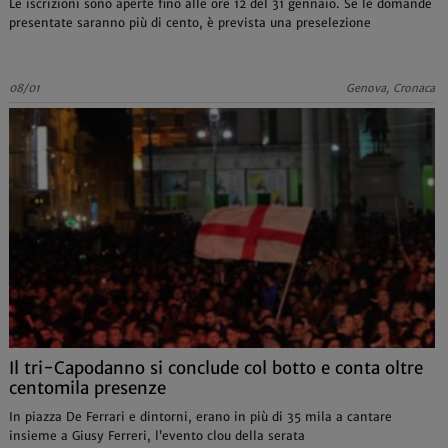
Le iscrizioni sono aperte fino alle ore 12 del 31 gennaio. Se le domande
presentate saranno più di cento, è prevista una preselezione
08/01
Genova, Cronaca
Il tri-Capodanno si conclude col botto e conta oltre
centomila presenze
In piazza De Ferrari e dintorni, erano in più di 35 mila a cantare
insieme a Giusy Ferreri, l’evento clou della serata